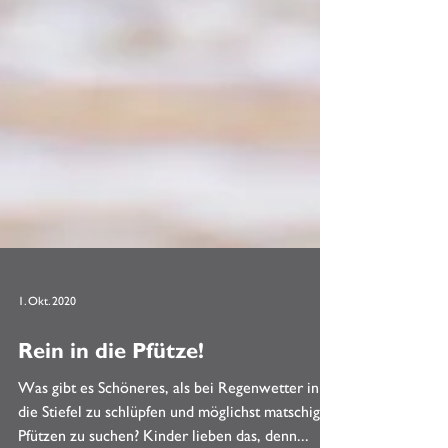
1. Okt. 2020
Rein in die Pfütze!