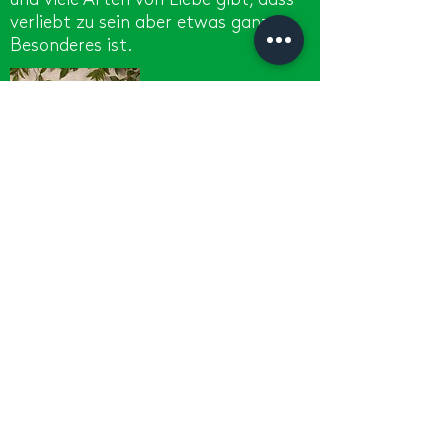
und viele Arten von Liebe gibt, dass
verliebt zu sein aber etwas ganz
Besonderes ist.
Frei nach dem Motto: "Man kann nur
schützen, was man schätzt", gibt
dieses Buch Antworten auf siebzig
brennende Fragen von Mädchen und
Jungen zum Thema Pubertät und
erste Liebe. So entwickeln Kinder und
Jugendliche ein gesundes und
respektvolles Verhältnis zu sich und