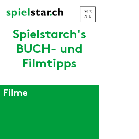
spiel
sta
r
.
ch
ME
NU
Spielstarch's
BUCH- und
Filmtipps
Filme