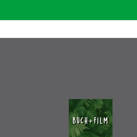
Buch+Film