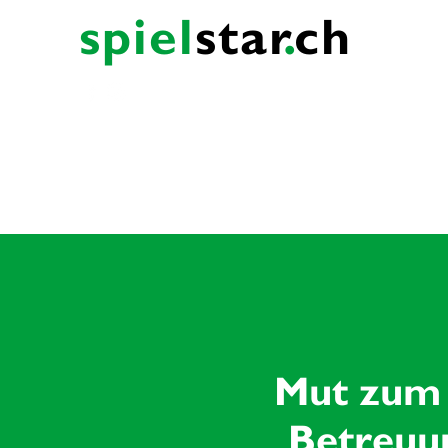
spiel
sta
r
.
ch
Mut zum 
Betreuun