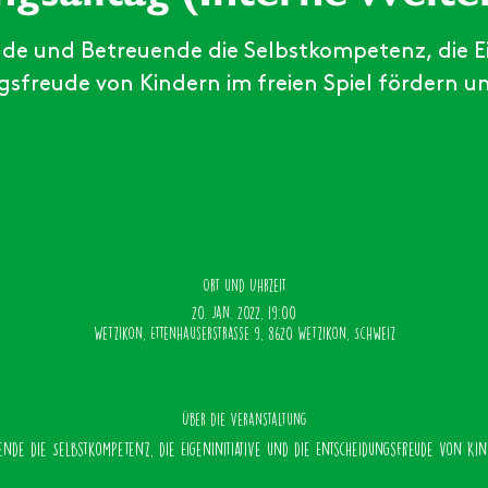
de und Betreuende die Selbstkompetenz, die Eig
sfreude von Kindern im freien Spiel fördern u
Ort und Uhrzeit
20. Jan. 2022, 19:00
Wetzikon, Ettenhauserstrasse 9, 8620 Wetzikon, Schweiz
Über die Veranstaltung
de die Selbstkompetenz, die Eigeninitiative und die Entscheidungsfreude von Ki