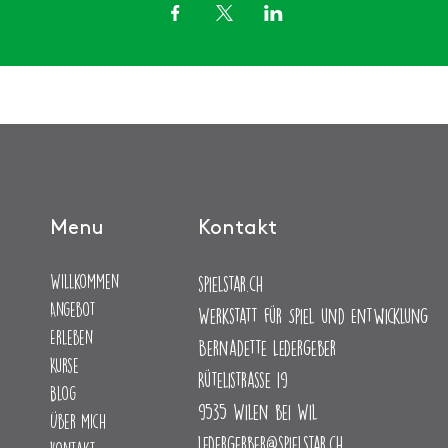
Menu
Kontakt
Willkommen
spielstar.ch
Angebot
Werkstatt für Spiel
und Entwicklung
Erleben
Bernadette Ledergeber
Kurse
Rütelistrasse 19
Blog
9535 Wilen bei Wil
Über mich
ledergerber@spielstar.ch