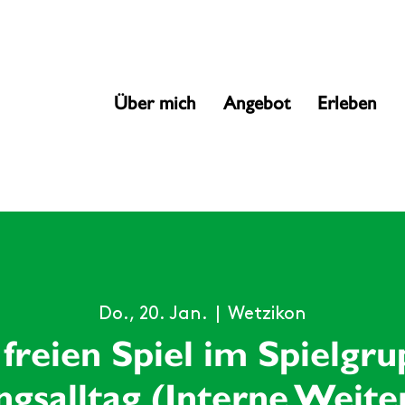
Über mich
Angebot
Erleben
Do., 20. Jan.
  |  
Wetzikon
freien Spiel im Spielgru
gsalltag (Interne Weite