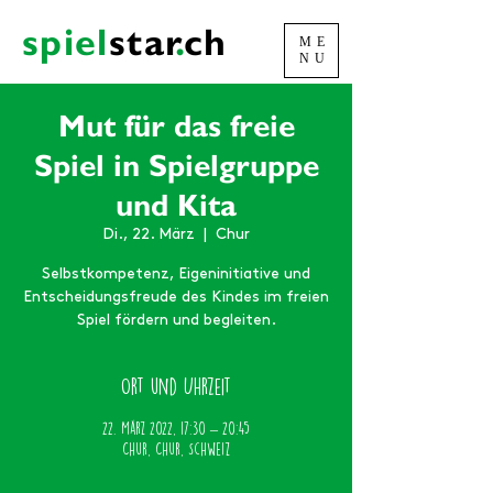
spiel
sta
r
.
ch
ME
NU
Mut für das freie
Spiel in Spielgruppe
und Kita
Di., 22. März
  |  
Chur
Selbstkompetenz, Eigeninitiative und
Entscheidungsfreude des Kindes im freien
Spiel fördern und begleiten.
Ort und Uhrzeit
22. März 2022, 17:30 – 20:45
Chur, Chur, Schweiz