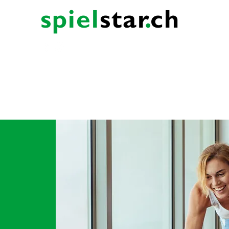
spiel
sta
r
.
ch