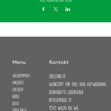
Diese Veranstaltung teilen
Menu
Kontakt
Willkommen
spielstar.ch
Angebot
Werkstatt für Spiel
und Entwicklung
Erleben
Bernadette Ledergeber
Kurse
Rütelistrasse 19
Blog
9535 Wilen bei Wil
Über mich