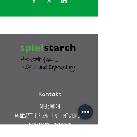
Kontakt
spielstar.ch
Werkstatt für Spiel
und Entwicklung
Bernadette Ledergeber
Rütelistrasse 19