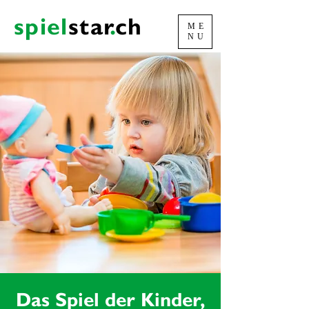
spiel
sta
r
.
ch
ME
NU
Das Spiel der Kinder,